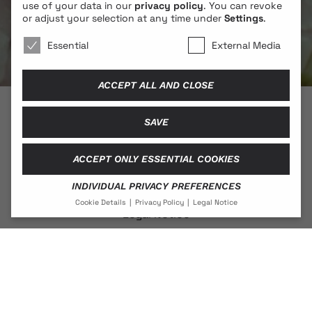
use of your data in our
privacy policy
.
You can revoke
or adjust your selection at any time under
Settings
.
We use cookies 🐍
Essential
External Media
ACCEPT ALL AND CLOSE
SAVE
© 2026 BLONDE COBRA
ACCEPT ONLY ESSENTIAL COOKIES
INDIVIDUAL PRIVACY PREFERENCES
Contact
Cookie Details
Privacy Policy
Legal Notice
Legal Notice
PRIVACY PREFERENCE
Privacy Policy
If you are under 16 and wish to give consent to optional
services, you must ask your legal guardians for
permission.
We use cookies and other technologies on our website.
Social Media
Some of them are essential, while others help us to
improve this website and your experience.
Personal data