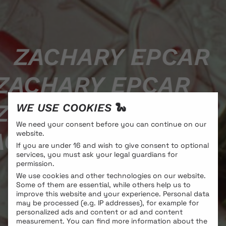
ZACHARY EPCAR
ZACHARY EPCAR
ZACHARY EPCAR
WE USE COOKIES 🐍
We need your consent before you can continue on our
ACHARY EPCAR
website.
If you are under 16 and wish to give consent to optional
services, you must ask your legal guardians for
permission.
We use cookies and other technologies on our website.
Some of them are essential, while others help us to
improve this website and your experience.
Personal data
may be processed (e.g. IP addresses), for example for
personalized ads and content or ad and content
measurement.
You can find more information about the